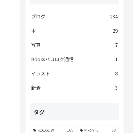
ブログ
234
本
29
写真
7
Booksハコロク通信
1
イラスト
8
新着
3
タグ
KLASSE W
165
Nikon FE
58