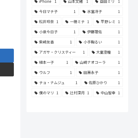
iPhone
1
山本文緒
1
益田ミリ
1
今日マチ子
1
氷室冴子
1
松井玲奈
1
一穂ミチ
1
平野レミ
1
小泉今日子
1
伊藤理佐
1
柴崎友香
1
小手鞠るい
1
アガサ・クリスティー
1
大童澄瞳
1
植本一子
1
山崎ナオコーラ
1
ウルフ
1
田房永子
1
チョ・ナムジュ
1
佐原ひかり
1
僕のマリ
1
辻村深月
1
中山智幸
1