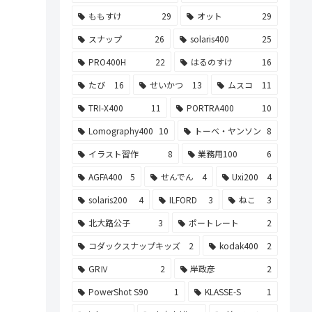
ももすけ
29
オット
29
スナップ
26
solaris400
25
PRO400H
22
はるのすけ
16
たび
16
せいかつ
13
ムスコ
11
TRI-X400
11
PORTRA400
10
Lomography400
10
トーベ・ヤンソン
8
イラスト習作
8
業務用100
6
AGFA400
5
せんでん
4
Uxi200
4
solaris200
4
ILFORD
3
ねこ
3
北大路公子
3
ポートレート
2
コダックスナップキッズ
2
kodak400
2
GRⅣ
2
岸政彦
2
PowerShot S90
1
KLASSE-S
1