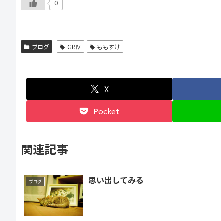
0
ブログ
GRⅣ
ももすけ
X
Pocket
関連記事
思い出してみる
ブログ