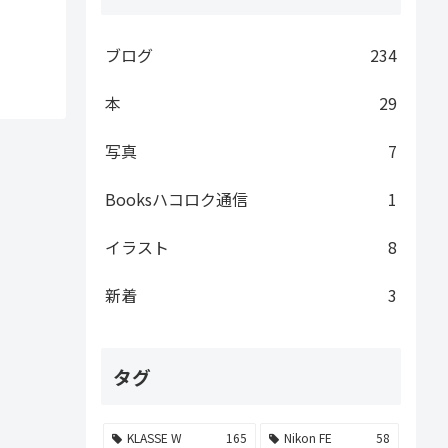
ブログ
234
本
29
写真
7
Booksハコロク通信
1
イラスト
8
新着
3
タグ
KLASSE W
165
Nikon FE
58