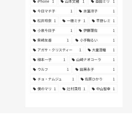
iPhone
1
山本文緒
1
益田ミリ
1
今日マチ子
1
氷室冴子
1
松井玲奈
1
一穂ミチ
1
平野レミ
1
小泉今日子
1
伊藤理佐
1
柴崎友香
1
小手鞠るい
1
アガサ・クリスティー
1
大童澄瞳
1
植本一子
1
山崎ナオコーラ
1
ウルフ
1
田房永子
1
チョ・ナムジュ
1
佐原ひかり
1
僕のマリ
1
辻村深月
1
中山智幸
1