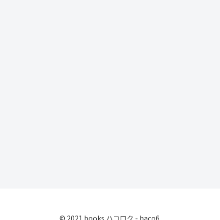
© 2021 books ハコロク - haco6.