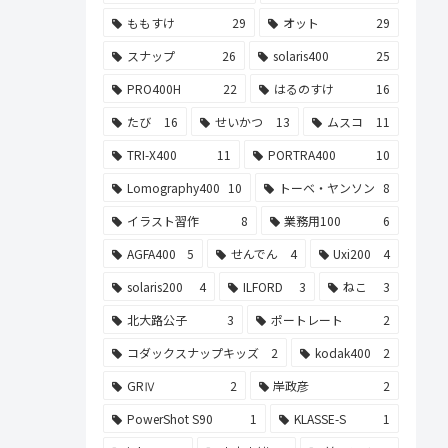
ももすけ
29
オット
29
スナップ
26
solaris400
25
PRO400H
22
はるのすけ
16
たび
16
せいかつ
13
ムスコ
11
TRI-X400
11
PORTRA400
10
Lomography400
10
トーベ・ヤンソン
8
イラスト習作
8
業務用100
6
AGFA400
5
せんでん
4
Uxi200
4
solaris200
4
ILFORD
3
ねこ
3
北大路公子
3
ポートレート
2
コダックスナップキッズ
2
kodak400
2
GRⅣ
2
岸政彦
2
PowerShot S90
1
KLASSE-S
1