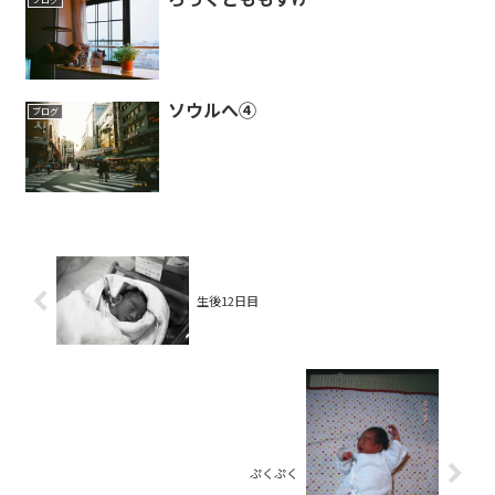
ソウルへ④
ブログ
生後12日目
ぷくぷく