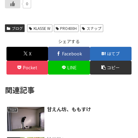
0
ブログ
KLASSE W
PRO400H
スナップ
シェアする
X
Facebook
はてブ
Pocket
LINE
コピー
関連記事
甘えん坊、ももすけ
ブログ