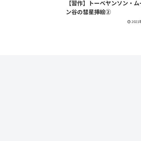
【習作】トーベヤンソン・ム
ン谷の彗星挿絵②
202