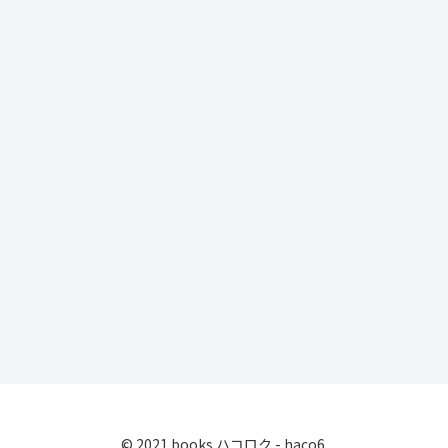
© 2021 books ハコロク - haco6.