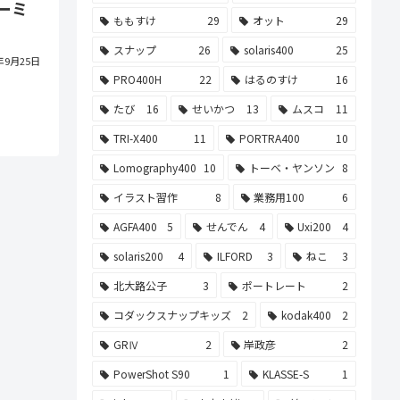
ーミ
ももすけ
29
オット
29
スナップ
26
solaris400
25
1年9月25日
PRO400H
22
はるのすけ
16
たび
16
せいかつ
13
ムスコ
11
TRI-X400
11
PORTRA400
10
Lomography400
10
トーベ・ヤンソン
8
イラスト習作
8
業務用100
6
AGFA400
5
せんでん
4
Uxi200
4
solaris200
4
ILFORD
3
ねこ
3
北大路公子
3
ポートレート
2
コダックスナップキッズ
2
kodak400
2
GRⅣ
2
岸政彦
2
PowerShot S90
1
KLASSE-S
1