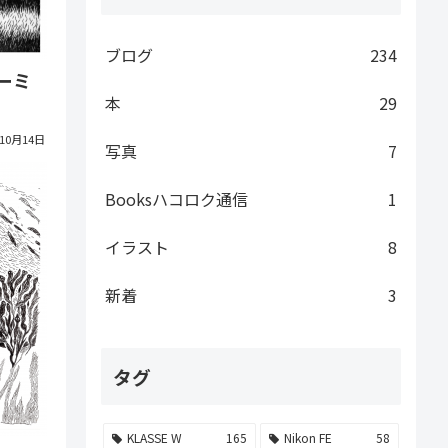
ブログ
234
ーミ
本
29
年10月14日
写真
7
Booksハコロク通信
1
イラスト
8
新着
3
タグ
KLASSE W
165
Nikon FE
58