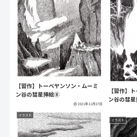
【習作】トーベヤンソン・ムーミ
【習作】ト
ン谷の彗星挿絵⑧
ン谷の彗星
2021年11月17日
イラスト
イラスト