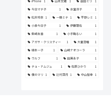
iPhone
1
山本文緒
1
益田ミリ
1
今日マチ子
1
氷室冴子
1
松井玲奈
1
一穂ミチ
1
平野レミ
1
小泉今日子
1
伊藤理佐
1
柴崎友香
1
小手鞠るい
1
アガサ・クリスティー
1
大童澄瞳
1
植本一子
1
山崎ナオコーラ
1
ウルフ
1
田房永子
1
チョ・ナムジュ
1
佐原ひかり
1
僕のマリ
1
辻村深月
1
中山智幸
1